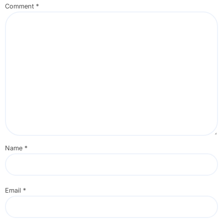
Comment
*
Name
*
Email
*