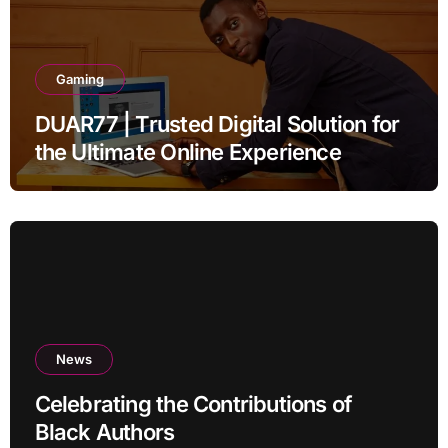
Gaming
DUAR77 | Trusted Digital Solution for
the Ultimate Online Experience
News
Celebrating the Contributions of
Black Authors