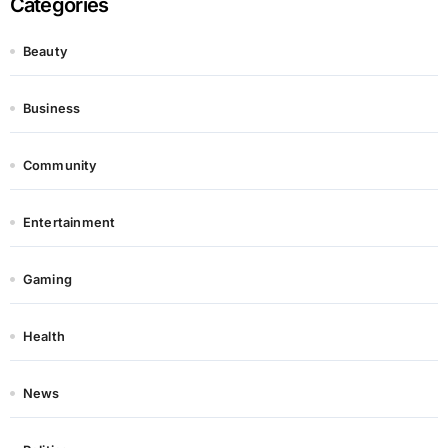
Categories
Beauty
Business
Community
Entertainment
Gaming
Health
News